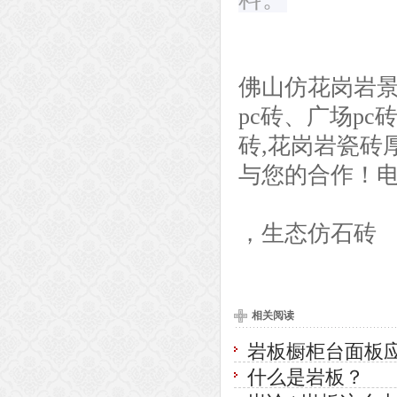
佛山仿
花岗岩
pc砖、广场p
砖,花岗岩瓷砖
与您的合作！电话13
，生态仿石砖
相关阅读
岩板橱柜台面板
什么是岩板？