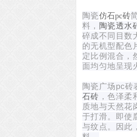
陶瓷
仿石pc砖
料，
陶瓷透水
碎成不同目数
的无机型配色
定比例混合，
面均匀地呈现
陶瓷广场pc
石砖
，色泽柔
质地与天然花
于打滑。即使
与纹点。因此
料。